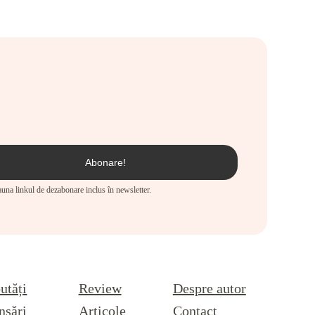
eauna linkul de dezabonare inclus în newsletter.
utăți
Review
Despre autor
nsări
Articole
Contact