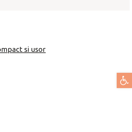
ompact si usor
Deschide bar