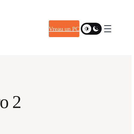
Vreau un PC
o 2