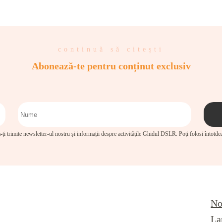
continuă să citești
Abonează-te pentru conținut exclusiv
-ți trimite newsletter-ul nostru și informații despre activitățile Ghidul DSLR. Poți folosi întotd
No
La