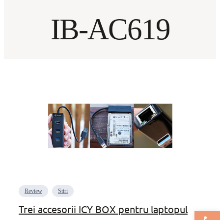
IB-AC619
Review
Stiri
Trei accesorii ICY BOX pentru laptopul
Deschide bar