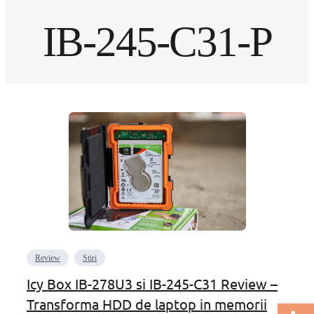
IB-245-C31-P
Review
Stiri
Icy Box IB-278U3 si IB-245-C31 Review –
Transforma HDD de laptop in memorii
Deschide bar