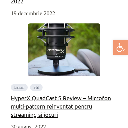
2022
19 decembrie 2022
Deschide bar
Lansari
Stiri
HyperX QuadCast S Review – Microfon
multi-pattern reinventat pentru
streaming si jocuri
30 august 2022