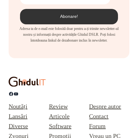
Adresa ta de e-mail este folosită doar pentru a-ți trimite newsletter-ul
nostru și informații despre activitățile Ghidul DSLR. Poți folosi
întotdeauna linkul de dezabonare inclus în newsletter.
Facebook
YouTube
Noutăți
Review
Despre autor
Lansări
Articole
Contact
Diverse
Software
Forum
Zvonuri
Promoții
Vreau un PC