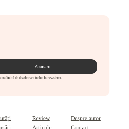
eauna linkul de dezabonare inclus în newsletter.
utăți
Review
Despre autor
nsări
Articole
Contact