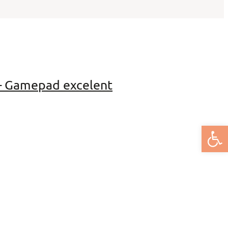
– Gamepad excelent
Deschide bar