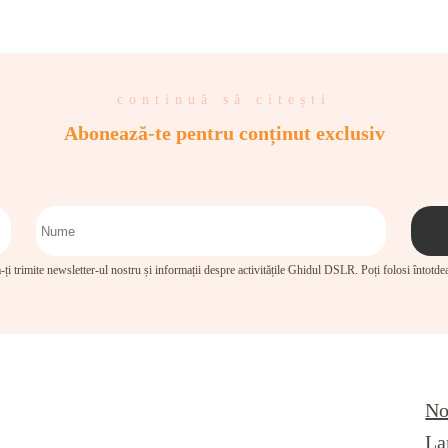
continuă să citești
Abonează-te pentru conținut exclusiv
-ți trimite newsletter-ul nostru și informații despre activitățile Ghidul DSLR. Poți folosi întotd
No
La