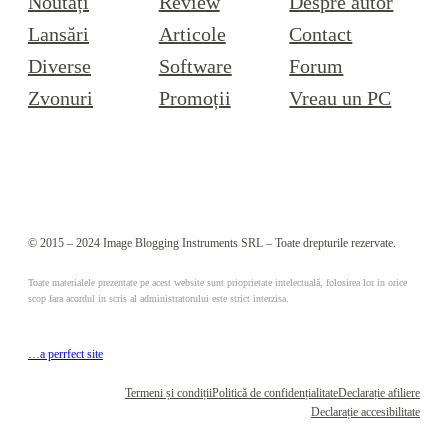
Noutăți
Review
Despre autor
Lansări
Articole
Contact
Diverse
Software
Forum
Zvonuri
Promoții
Vreau un PC
© 2015 – 2024 Image Blogging Instruments SRL – Toate drepturile rezervate.
Toate materialele prezentate pe acest website sunt prioprietate intelectuală, folosirea lor in orice
scop fara acordul in scris al administratorului este strict interzisa.
…a perrfect site
Termeni și condiții
Politică de confidențialitate
Declarație afiliere
Declarație accesibilitate