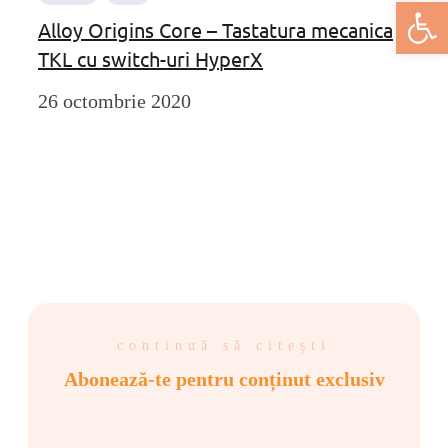
Deschide bar
Alloy Origins Core – Tastatura mecanica
TKL cu switch-uri HyperX
26 octombrie 2020
continuă să citești
Abonează-te pentru conținut exclusiv