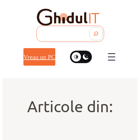
Search
Vreau un PC
Articole din: