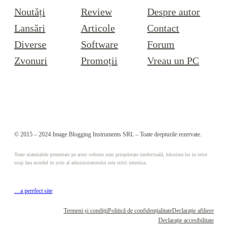
Noutăți
Review
Despre autor
Lansări
Articole
Contact
Diverse
Software
Forum
Zvonuri
Promoții
Vreau un PC
© 2015 – 2024 Image Blogging Instruments SRL – Toate drepturile rezervate.
Toate materialele prezentate pe acest website sunt prioprietate intelectuală, folosirea lor in orice
scop fara acordul in scris al administratorului este strict interzisa.
…a perrfect site
Termeni și condiții
Politică de confidențialitate
Declarație afiliere
Declarație accesibilitate