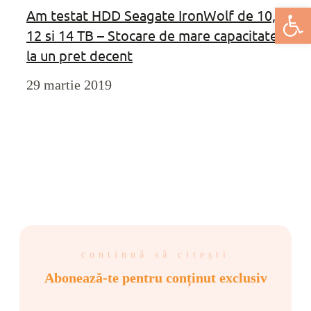
Deschide bar
Am testat HDD Seagate IronWolf de 10,
12 si 14 TB – Stocare de mare capacitate
la un pret decent
29 martie 2019
continuă să citești
Abonează-te pentru conținut exclusiv