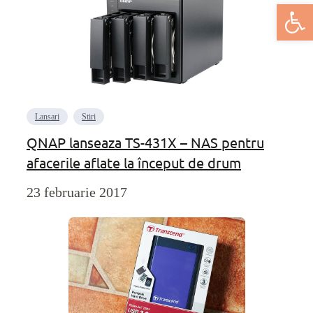
Deschide bar
Lansari
Stiri
QNAP lanseaza TS-431X – NAS pentru
afacerile aflate la început de drum
23 februarie 2017