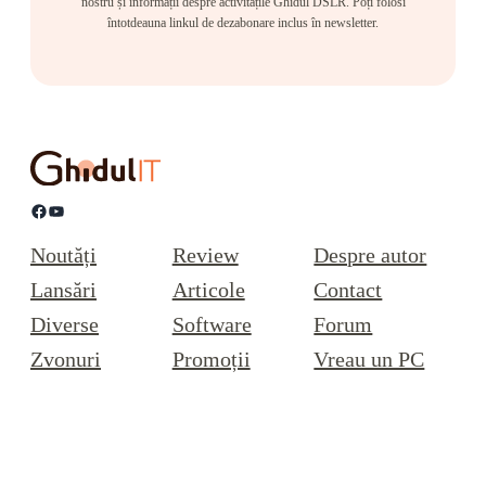
nostru și informații despre activitățile Ghidul DSLR. Poți folosi
întotdeauna linkul de dezabonare inclus în newsletter.
Facebook
YouTube
Noutăți
Review
Despre autor
Lansări
Articole
Contact
Diverse
Software
Forum
Zvonuri
Promoții
Vreau un PC