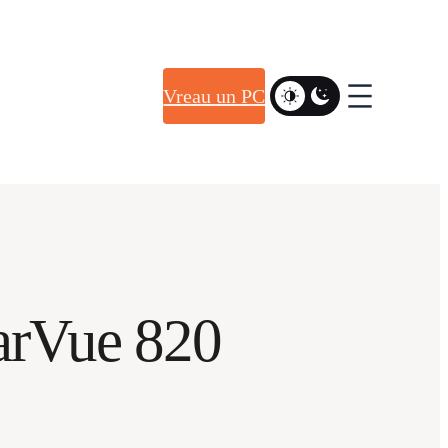
Vreau un PC
arVue 820