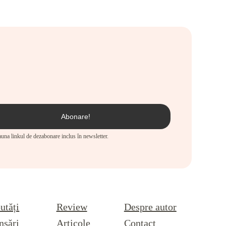
eauna linkul de dezabonare inclus în newsletter.
utăți
Review
Despre autor
nsări
Articole
Contact