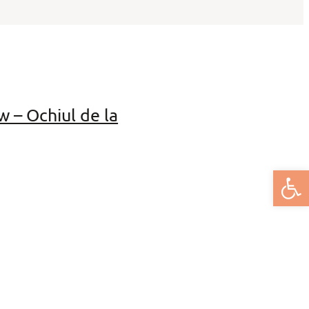
 – Ochiul de la
Deschide bar