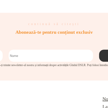
continuă să citești
Abonează-te pentru conținut exclusiv
-ți trimite newsletter-ul nostru și informații despre activitățile Ghidul DSLR. Poți folosi întotd
No
La