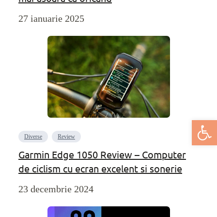
27 ianuarie 2025
Deschide bar
Diverse
Review
Garmin Edge 1050 Review – Computer
de ciclism cu ecran excelent si sonerie
23 decembrie 2024