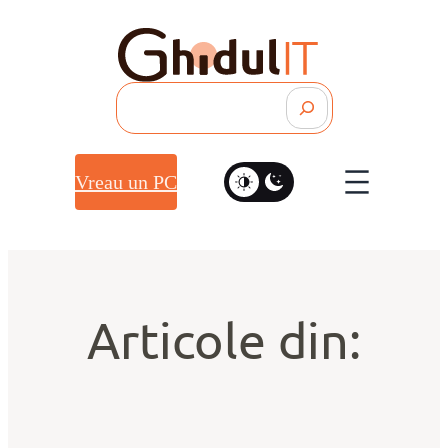
Search
Vreau un PC
Articole din: