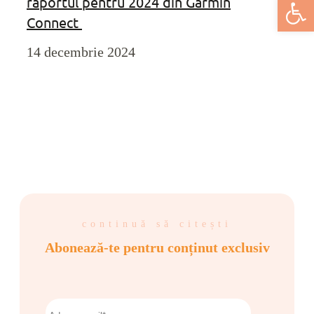
Deschide bar
raportul pentru 2024 din Garmin
Connect
14 decembrie 2024
continuă să citești
Abonează-te pentru conținut exclusiv