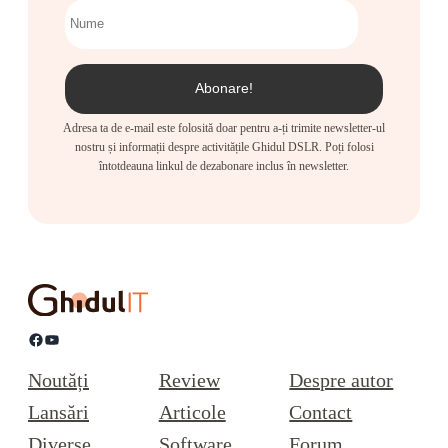
Adresa ta de e-mail este folosită doar pentru a-ți trimite newsletter-ul
nostru și informații despre activitățile Ghidul DSLR. Poți folosi
întotdeauna linkul de dezabonare inclus în newsletter.
Facebook
YouTube
Noutăți
Review
Despre autor
Lansări
Articole
Contact
Diverse
Software
Forum