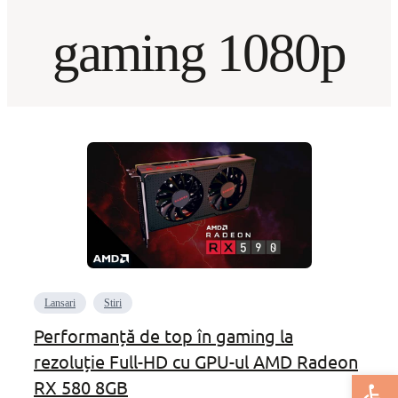
gaming 1080p
Lansari
Stiri
Performanță de top în gaming la
rezoluție Full-HD cu GPU-ul AMD Radeon
Deschide bar
RX 580 8GB