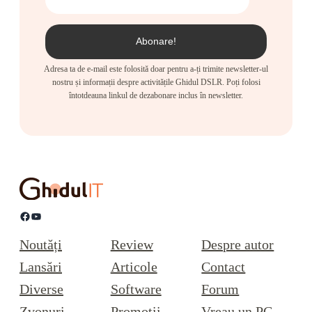
Adresa ta de e-mail este folosită doar pentru a-ți trimite newsletter-ul
nostru și informații despre activitățile Ghidul DSLR. Poți folosi
întotdeauna linkul de dezabonare inclus în newsletter.
Facebook
YouTube
Noutăți
Review
Despre autor
Lansări
Articole
Contact
Diverse
Software
Forum
Zvonuri
Promoții
Vreau un PC