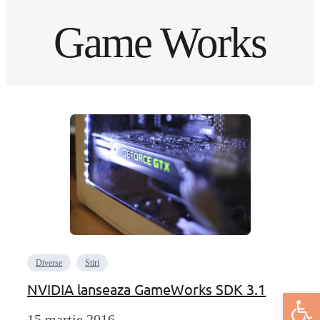
Game Works
Diverse
Stiri
NVIDIA lanseaza GameWorks SDK 3.1
Deschide bar
15 martie 2016