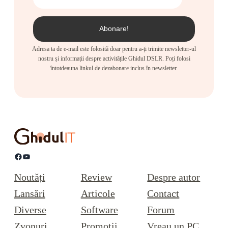
Adresa ta de e-mail este folosită doar pentru a-ți trimite newsletter-ul
nostru și informații despre activitățile Ghidul DSLR. Poți folosi
întotdeauna linkul de dezabonare inclus în newsletter.
Facebook
YouTube
Noutăți
Review
Despre autor
Lansări
Articole
Contact
Diverse
Software
Forum
Zvonuri
Promoții
Vreau un PC