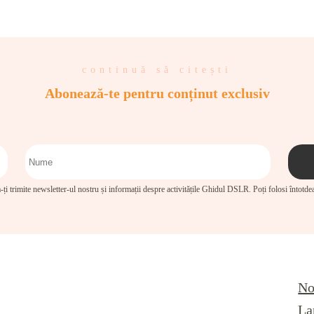
continuă să citești
Abonează-te pentru conținut exclusiv
-ți trimite newsletter-ul nostru și informații despre activitățile Ghidul DSLR. Poți folosi întotd
No
La