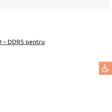
O – DDR5 pentru
Deschide bar