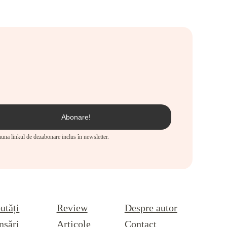
eauna linkul de dezabonare inclus în newsletter.
utăți
Review
Despre autor
nsări
Articole
Contact