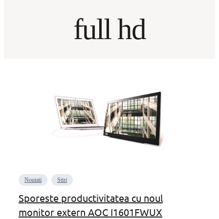
full hd
Noutati
Stiri
Sporeste productivitatea cu noul
monitor extern AOC I1601FWUX