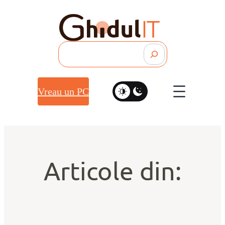
Search
Vreau un PC
Articole din: