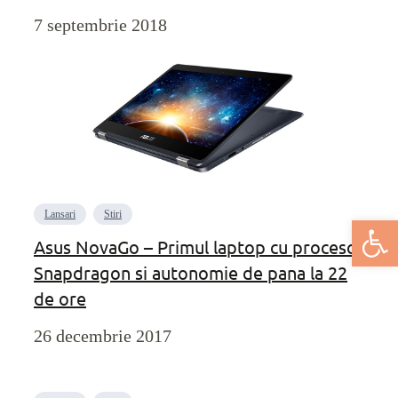
7 septembrie 2018
Lansari
Stiri
Deschide bar
Asus NovaGo – Primul laptop cu procesor
Snapdragon si autonomie de pana la 22
de ore
26 decembrie 2017