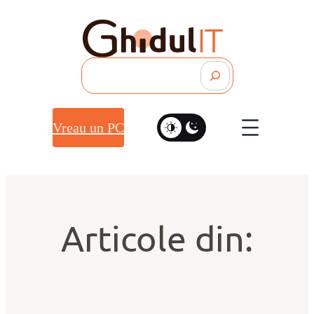
Search
Vreau un PC
Articole din: