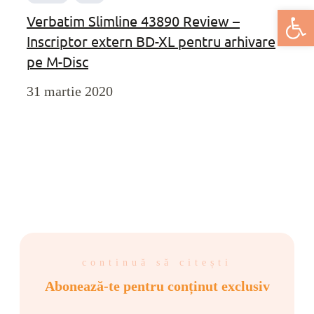
Deschide bar
Verbatim Slimline 43890 Review –
Inscriptor extern BD-XL pentru arhivare
pe M-Disc
31 martie 2020
continuă să citești
Abonează-te pentru conținut exclusiv