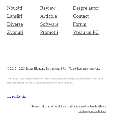
Noutăți
Review
Despre autor
Lansări
Articole
Contact
Diverse
Software
Forum
Zvonuri
Promoții
Vreau un PC
© 2015 – 2024 Image Blogging Instruments SRL – Toate drepturile rezervate.
Toate materialele prezentate pe acest website sunt prioprietate intelectuală, folosirea lor in orice
scop fara acordul in scris al administratorului este strict interzisa.
…a perrfect site
Termeni și condiții
Politică de confidențialitate
Declarație afiliere
Declarație accesibilitate