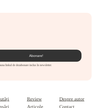
eauna linkul de dezabonare inclus în newsletter.
utăți
Review
Despre autor
nsări
Articole
Contact