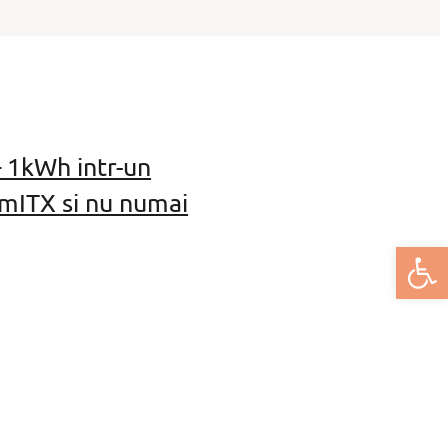
 1kWh intr-un
mITX si nu numai
Deschide bar