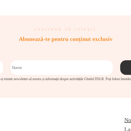
continuă să citești
Abonează-te pentru conținut exclusiv
-ți trimite newsletter-ul nostru și informații despre activitățile Ghidul DSLR. Poți folosi întotd
No
La