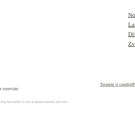
No
La
Di
Zv
Termeni și condiții
P
 rezervate.
 scop fara acordul in scris al administratorului este strict