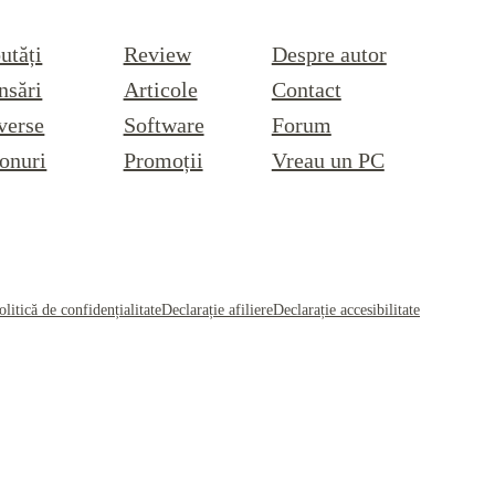
utăți
Review
Despre autor
nsări
Articole
Contact
verse
Software
Forum
onuri
Promoții
Vreau un PC
olitică de confidențialitate
Declarație afiliere
Declarație accesibilitate