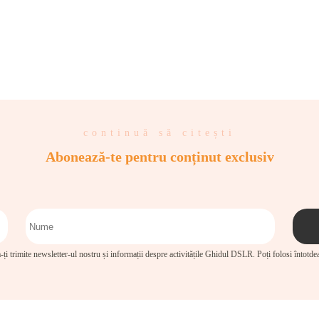
continuă să citești
Abonează-te pentru conținut exclusiv
-ți trimite newsletter-ul nostru și informații despre activitățile Ghidul DSLR. Poți folosi întotd