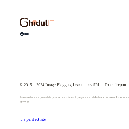
Facebook
YouTube
© 2015 – 2024 Image Blogging Instruments SRL – Toate drepturile
Toate materialele prezentate pe acest website sunt prioprietate intelectuală, folosirea lor in orice
interzisa.
…a perrfect site