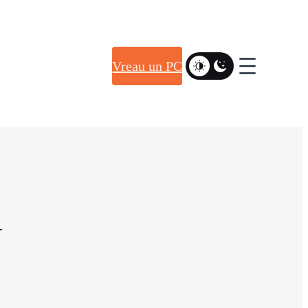
Vreau un PC
y