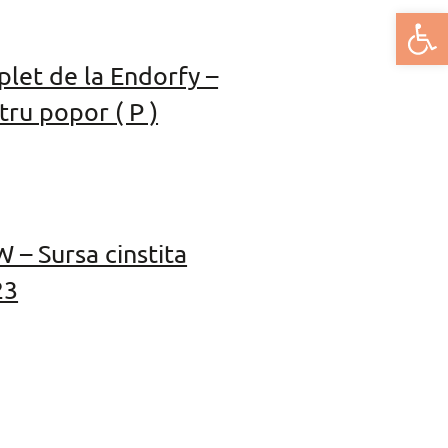
Deschide bar
let de la Endorfy –
ru popor ( P )
 Sursa cinstita
23