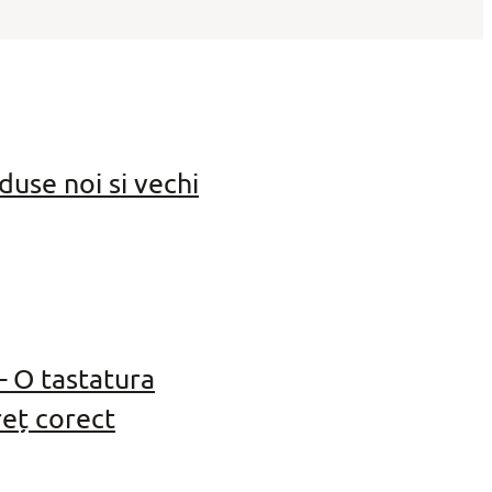
use noi si vechi
 O tastatura
eț corect