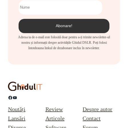
Adresa ta de e-mail este folosită doar pentru a-ți trimite newsletter-ul
nostru și informații despre activitățile Ghidul DSLR. Poți folosi
întotdeauna linkul de dezabonare inclus în newsletter.
Facebook
YouTube
Noutăți
Review
Despre autor
Lansări
Articole
Contact
Diverse
Software
Forum