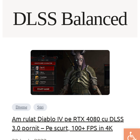
DLSS Balanced
Diverse
Stiri
Am rulat Diablo IV pe RTX 4080 cu DLSS
3.0 pornit – Pe scurt, 100+ FPS in 4K
Deschide bar