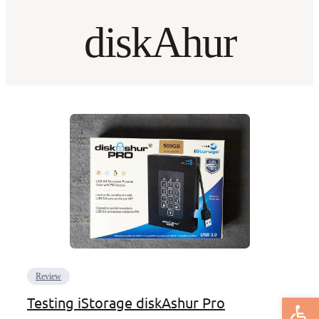
diskAhur
Review
Deschide bar
Testing iStorage diskAshur Pro