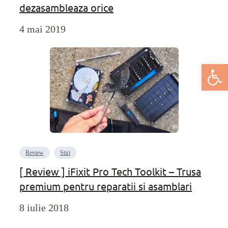
dezasambleaza orice
4 mai 2019
Deschide bar
Review
Stiri
[ Review ] iFixit Pro Tech Toolkit – Trusa
premium pentru reparatii si asamblari
8 iulie 2018