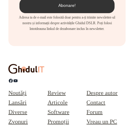
Adresa ta de e-mail este folosită doar pentru a-ți trimite newsletter-ul
nostru și informații despre activitățile Ghidul DSLR. Poți folosi
întotdeauna linkul de dezabonare inclus în newsletter.
Facebook
YouTube
Noutăți
Review
Despre autor
Lansări
Articole
Contact
Diverse
Software
Forum
Zvonuri
Promoții
Vreau un PC