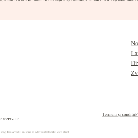
-ți trimite newsletter-ul nostru și informații despre activitățile Ghidul DSLR. Poți folosi întotd
No
La
Di
Zv
Termeni și condiții
P
 rezervate.
 scop fara acordul in scris al administratorului este strict