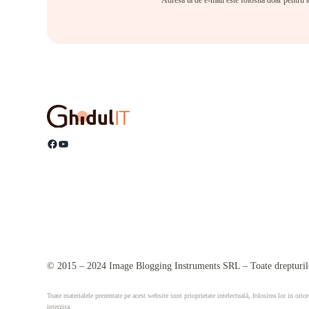
Adresa ta de e-mail este folosită doar pentru a
Facebook
YouTube
© 2015 – 2024 Image Blogging Instruments SRL – Toate drepturile
Toate materialele prezentate pe acest website sunt prioprietate intelectuală, folosirea lor in orice
interzisa.