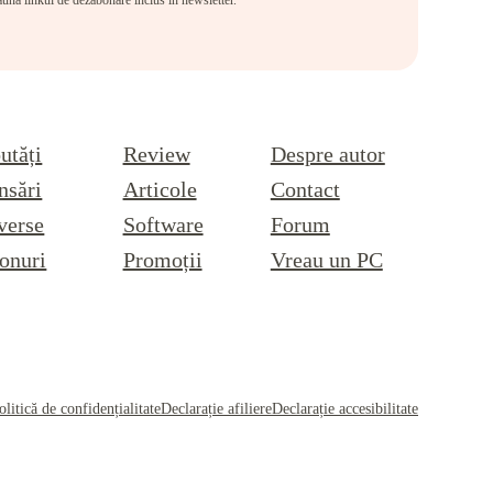
eauna linkul de dezabonare inclus în newsletter.
utăți
Review
Despre autor
nsări
Articole
Contact
verse
Software
Forum
onuri
Promoții
Vreau un PC
olitică de confidențialitate
Declarație afiliere
Declarație accesibilitate