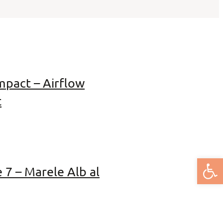
mpact – Airflow
t
Deschide bar
 7 – Marele Alb al