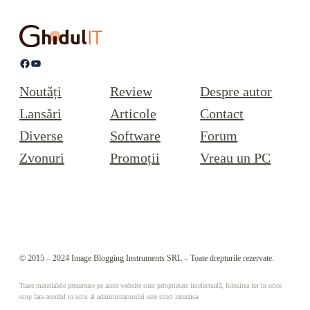
Facebook
YouTube
Noutăți
Review
Despre autor
Lansări
Articole
Contact
Diverse
Software
Forum
Zvonuri
Promoții
Vreau un PC
© 2015 – 2024 Image Blogging Instruments SRL – Toate drepturile rezervate.
Toate materialele prezentate pe acest website sunt prioprietate intelectuală, folosirea lor in orice
scop fara acordul in scris al administratorului este strict interzisa.