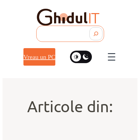
Search
Vreau un PC
Articole din: