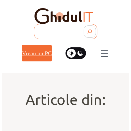
Search
Vreau un PC
Articole din: