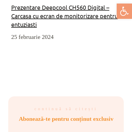
Deschide bar
Prezentare Deepcool CH560 Digital –
Carcasa cu ecran de monitorizare pentru
entuziasti
25 februarie 2024
continuă să citești
Abonează-te pentru conținut exclusiv