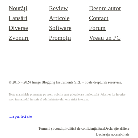
Noutăți
Review
Despre autor
Lansări
Articole
Contact
Diverse
Software
Forum
Zvonuri
Promoții
Vreau un PC
© 2015 – 2024 Image Blogging Instruments SRL – Toate drepturile rezervate.
Toate materialele prezentate pe acest website sunt prioprietate intelectuală, folosirea lor in orice
scop fara acordul in scris al administratorului este strict interzisa.
…a perrfect site
Termeni și condiții
Politică de confidențialitate
Declarație afiliere
Declarație accesibilitate