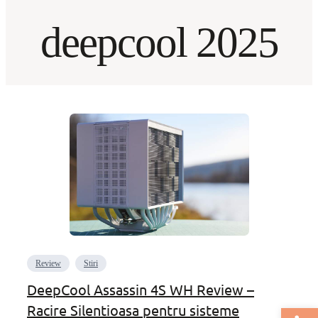
deepcool 2025
Review
Stiri
DeepCool Assassin 4S WH Review –
Racire Silentioasa pentru sisteme
Deschide bar