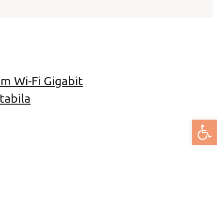
m Wi-Fi Gigabit
tabila
Deschide bar