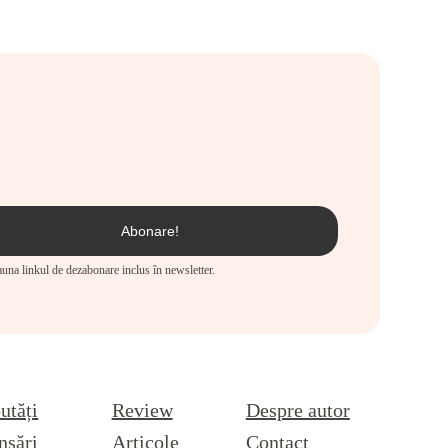
eauna linkul de dezabonare inclus în newsletter.
utăți
Review
Despre autor
nsări
Articole
Contact