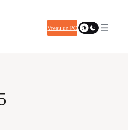
Vreau un PC
5