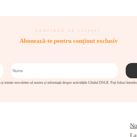
continuă să citești
Abonează-te pentru conținut exclusiv
-ți trimite newsletter-ul nostru și informații despre activitățile Ghidul DSLR. Poți folosi întotd
No
La