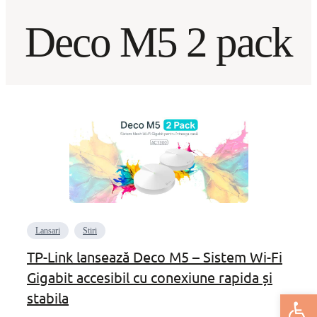
Deco M5 2 pack
Lansari
Stiri
TP-Link lansează Deco M5 – Sistem Wi-Fi
Gigabit accesibil cu conexiune rapida și
Deschide bar
stabila