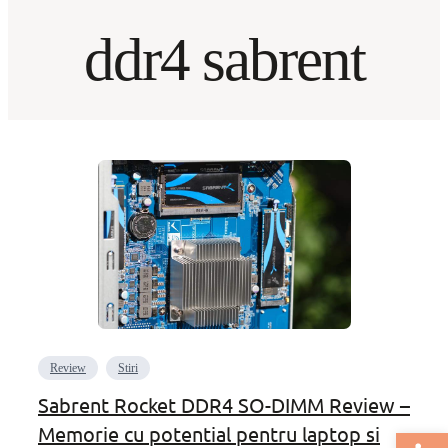
ddr4 sabrent
Review
Stiri
Sabrent Rocket DDR4 SO-DIMM Review –
Memorie cu potential pentru laptop si
Deschide bar