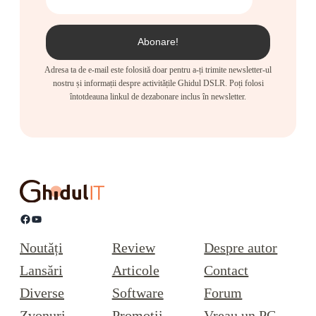
Adresa ta de e-mail este folosită doar pentru a-ți trimite newsletter-ul
nostru și informații despre activitățile Ghidul DSLR. Poți folosi
întotdeauna linkul de dezabonare inclus în newsletter.
Facebook
YouTube
Noutăți
Review
Despre autor
Lansări
Articole
Contact
Diverse
Software
Forum
Zvonuri
Promoții
Vreau un PC