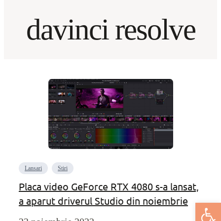
davinci resolve
Lansari
Stiri
Placa video GeForce RTX 4080 s-a lansat,
a aparut driverul Studio din noiembrie
Deschide bar