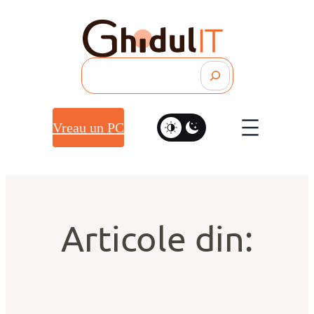
Search
Vreau un PC
Articole din: