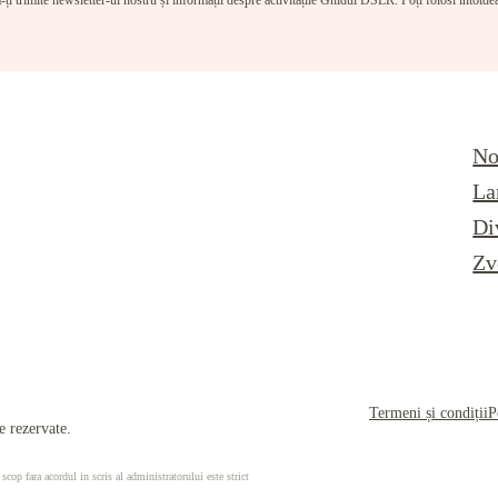
-ți trimite newsletter-ul nostru și informații despre activitățile Ghidul DSLR. Poți folosi întotd
No
La
Di
Zv
Termeni și condiții
P
 rezervate.
 scop fara acordul in scris al administratorului este strict