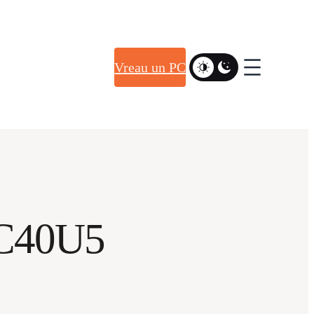
Vreau un PC
C40U5