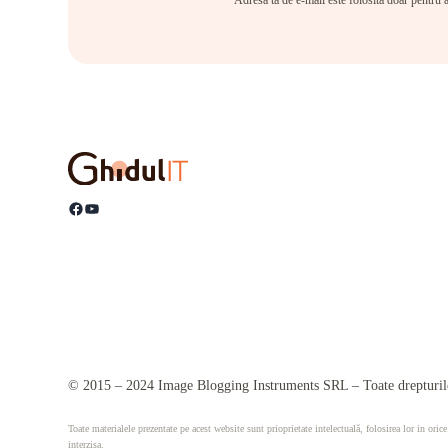
Adresa ta de e-mail este folosită doar pentru a
Facebook
YouTube
© 2015 – 2024 Image Blogging Instruments SRL – Toate drepturile
Toate materialele prezentate pe acest website sunt prioprietate intelectuală, folosirea lor in orice
interzisa.