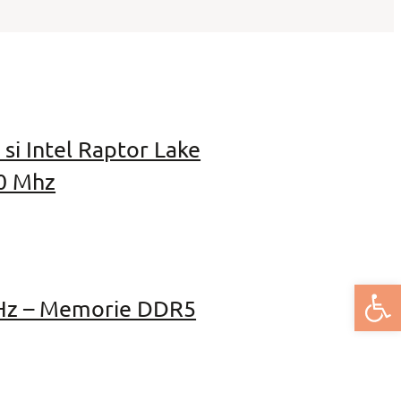
si Intel Raptor Lake
00 Mhz
Deschide bar
MHz – Memorie DDR5