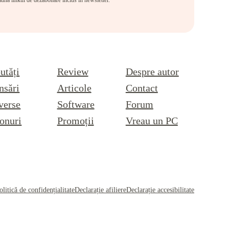
eauna linkul de dezabonare inclus în newsletter.
utăți
Review
Despre autor
nsări
Articole
Contact
verse
Software
Forum
onuri
Promoții
Vreau un PC
olitică de confidențialitate
Declarație afiliere
Declarație accesibilitate