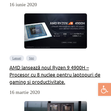
16 iunie 2020
Lansari
Stiri
AMD lansează noul Ryzen 9 4900H –
Procesor cu 8 nuclee pentru laptopuri de
gaming si productivitate.
Deschide bar
16 martie 2020