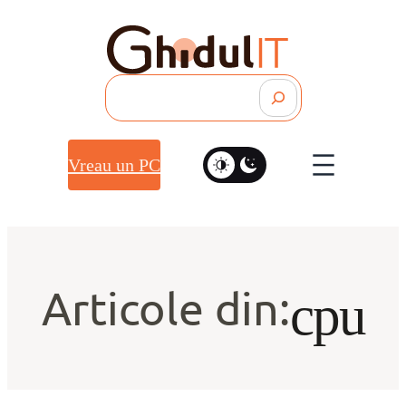
Search
Vreau un PC
Articole din:
cpu