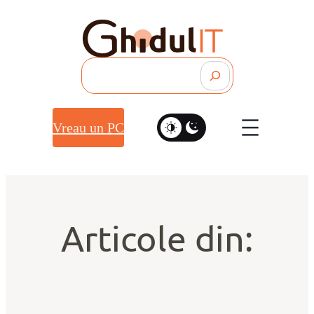
Search
Vreau un PC
Articole din: