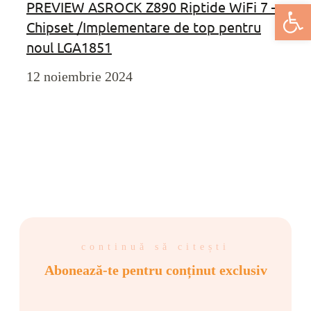
PREVIEW ASROCK Z890 Riptide WiFi 7 –
Deschide bar
Chipset /Implementare de top pentru
noul LGA1851
12 noiembrie 2024
continuă să citești
Abonează-te pentru conținut exclusiv