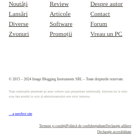
Noutăți
Review
Despre autor
Lansări
Articole
Contact
Diverse
Software
Forum
Zvonuri
Promoții
Vreau un PC
© 2015 – 2024 Image Blogging Instruments SRL – Toate drepturile rezervate.
Toate materialele prezentate pe acest website sunt prioprietate intelectuală, folosirea lor in orice
scop fara acordul in scris al administratorului este strict interzisa.
…a perrfect site
Termeni și condiții
Politică de confidențialitate
Declarație afiliere
Declarație accesibilitate