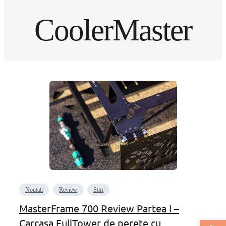
CoolerMaster
Noutati
Review
Stiri
MasterFrame 700 Review Partea I –
Deschide bar
Carcasa FullTower de perete cu