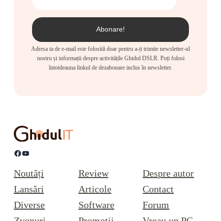
Adresa ta de e-mail este folosită doar pentru a-ți trimite newsletter-ul
nostru și informații despre activitățile Ghidul DSLR. Poți folosi
întotdeauna linkul de dezabonare inclus în newsletter.
Facebook
YouTube
Noutăți
Review
Despre autor
Lansări
Articole
Contact
Diverse
Software
Forum
Zvonuri
Promoții
Vreau un PC