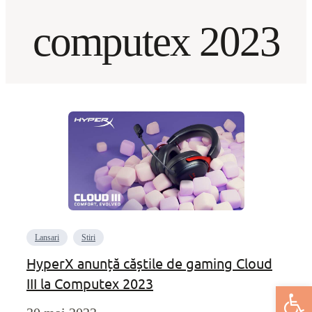
computex 2023
Lansari
Stiri
HyperX anunță căștile de gaming Cloud
III la Computex 2023
Deschide bar