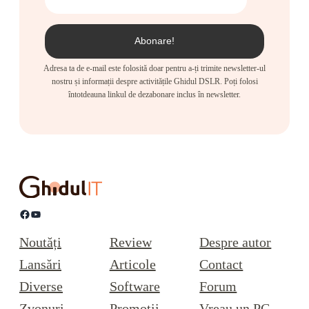
Adresa ta de e-mail este folosită doar pentru a-ți trimite newsletter-ul
nostru și informații despre activitățile Ghidul DSLR. Poți folosi
întotdeauna linkul de dezabonare inclus în newsletter.
Facebook
YouTube
Noutăți
Review
Despre autor
Lansări
Articole
Contact
Diverse
Software
Forum
Zvonuri
Promoții
Vreau un PC