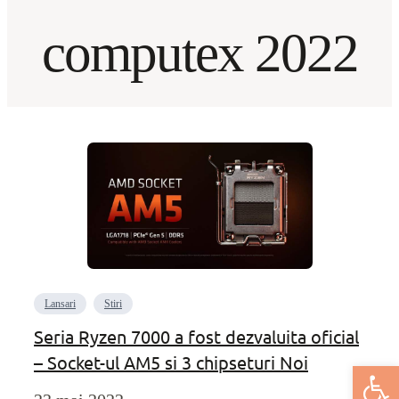
computex 2022
Lansari
Stiri
Seria Ryzen 7000 a fost dezvaluita oficial
– Socket-ul AM5 si 3 chipseturi Noi
Deschide bar