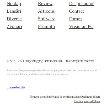
Noutăți
Review
Despre autor
Lansări
Articole
Contact
Diverse
Software
Forum
Zvonuri
Promoții
Vreau un PC
© 2015 – 2024 Image Blogging Instruments SRL – Toate drepturile rezervate.
Toate materialele prezentate pe acest website sunt prioprietate intelectuală, folosirea lor in orice
scop fara acordul in scris al administratorului este strict interzisa.
…a perrfect site
Termeni și condiții
Politică de confidențialitate
Declarație afiliere
Declarație accesibilitate