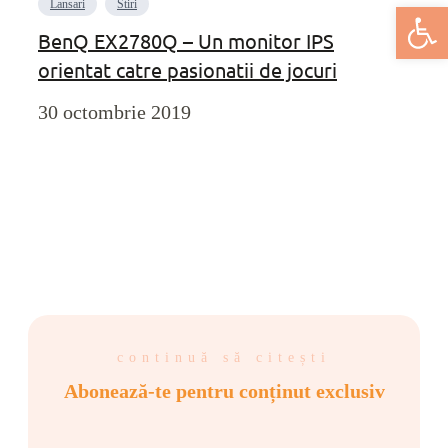
Lansari
Stiri
Deschide bar
BenQ EX2780Q – Un monitor IPS
orientat catre pasionatii de jocuri
30 octombrie 2019
continuă să citești
Abonează-te pentru conținut exclusiv