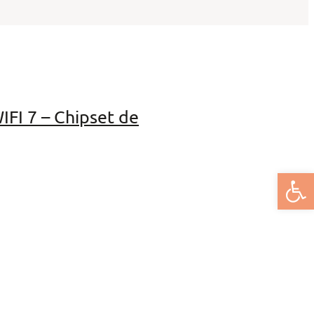
FI 7 – Chipset de
Deschide bar