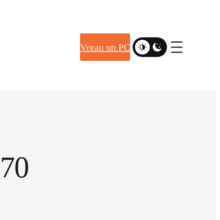
Vreau un PC
870