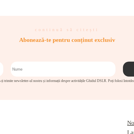
continuă să citești
Abonează-te pentru conținut exclusiv
-ți trimite newsletter-ul nostru și informații despre activitățile Ghidul DSLR. Poți folosi întotd
No
La