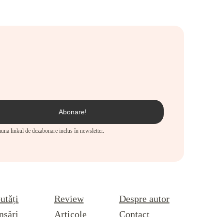
eauna linkul de dezabonare inclus în newsletter.
utăți
Review
Despre autor
nsări
Articole
Contact