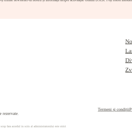
-ți trimite newsletter-ul nostru și informații despre activitățile Ghidul DSLR. Poți folosi întotd
No
La
Di
Zv
Termeni și condiții
P
 rezervate.
 scop fara acordul in scris al administratorului este strict