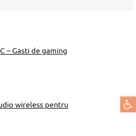
C – Gasti de gaming
Deschide bar
udio wireless pentru