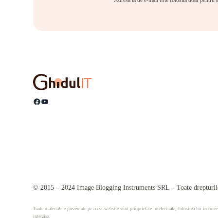
Adresa ta de e-mail este folosită doar pentru a
Facebook
YouTube
© 2015 – 2024 Image Blogging Instruments SRL – Toate drepturile
Toate materialele prezentate pe acest website sunt prioprietate intelectuală, folosirea lor in orice
interzisa.