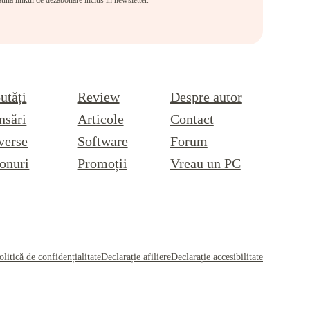
eauna linkul de dezabonare inclus în newsletter.
utăți
Review
Despre autor
nsări
Articole
Contact
verse
Software
Forum
onuri
Promoții
Vreau un PC
olitică de confidențialitate
Declarație afiliere
Declarație accesibilitate