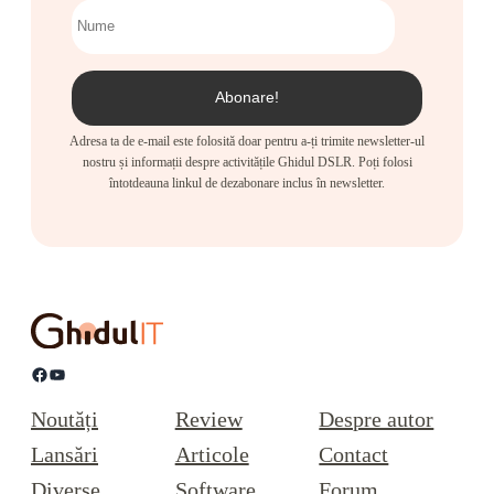
Adresa ta de e-mail este folosită doar pentru a-ți trimite newsletter-ul
nostru și informații despre activitățile Ghidul DSLR. Poți folosi
întotdeauna linkul de dezabonare inclus în newsletter.
Facebook
YouTube
Noutăți
Review
Despre autor
Lansări
Articole
Contact
Diverse
Software
Forum