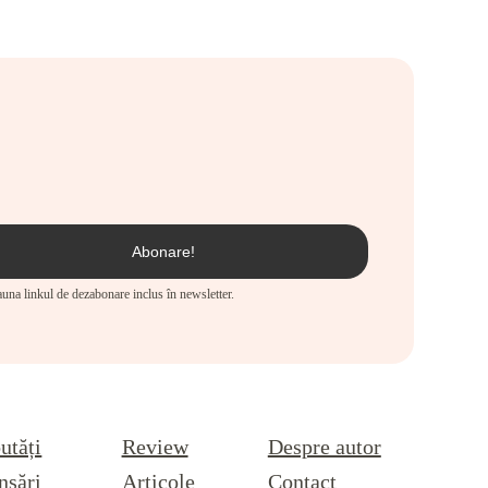
eauna linkul de dezabonare inclus în newsletter.
utăți
Review
Despre autor
nsări
Articole
Contact