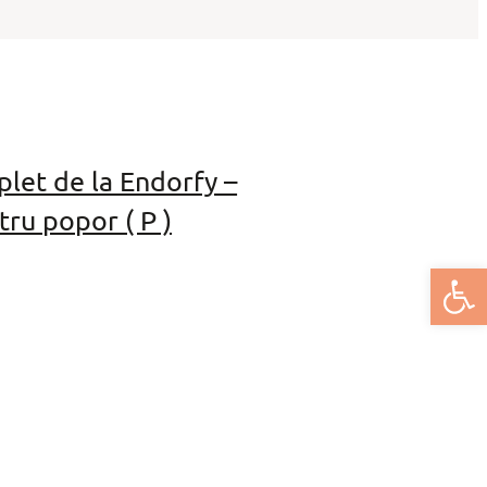
let de la Endorfy –
ru popor ( P )
Deschide bar