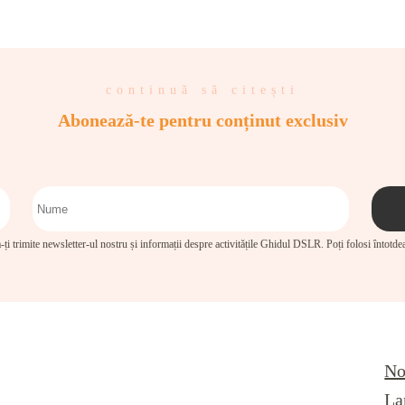
continuă să citești
Abonează-te pentru conținut exclusiv
-ți trimite newsletter-ul nostru și informații despre activitățile Ghidul DSLR. Poți folosi întotd
No
La