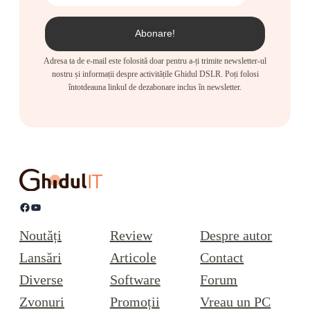
Adresa ta de e-mail este folosită doar pentru a-ți trimite newsletter-ul
nostru și informații despre activitățile Ghidul DSLR. Poți folosi
întotdeauna linkul de dezabonare inclus în newsletter.
Facebook
YouTube
Noutăți
Review
Despre autor
Lansări
Articole
Contact
Diverse
Software
Forum
Zvonuri
Promoții
Vreau un PC