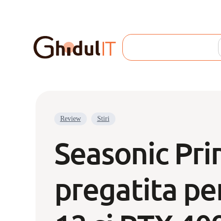
Search
Review
Stiri
Seasonic Pri
pregatita pe