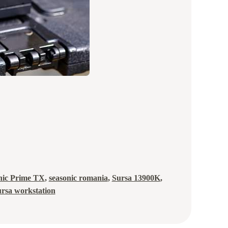
nic Prime TX
, 
seasonic romania
, 
Sursa 13900K
, 
ursa workstation