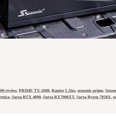
00 review
, 
PRIME TX-1600
, 
Raptor LAke
, 
seasonic prime
, 
Seaso
ernica
, 
Sursa RTX 4090
, 
Sursa RX7900XT
, 
Sursa Ryzen 7950X
, 
s