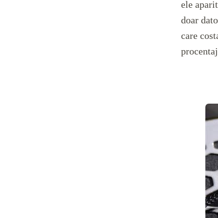
ele apari
doar dato
care cost
procentaj