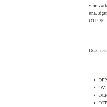
vine vorb
una, sigu
OTP, SC
Descriere
OPP 
OVP/
OCP 
OTP 