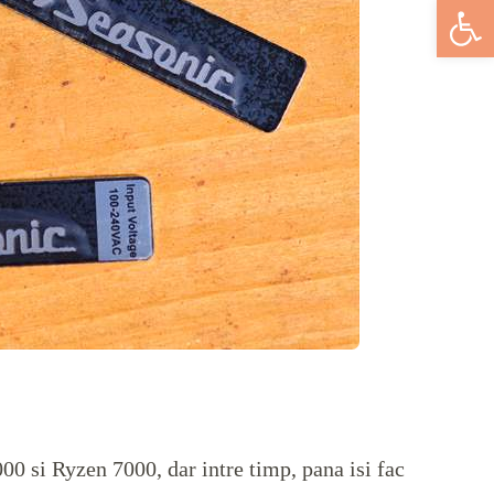
Deschide bar
0 si Ryzen 7000, dar intre timp, pana isi fac