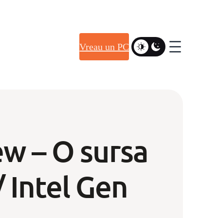
Vreau un PC
w – O sursa
 Intel Gen