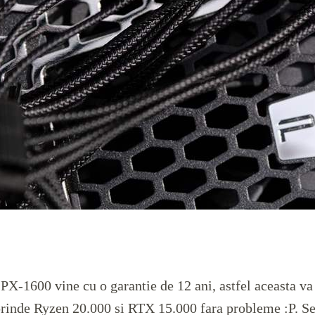
PX-1600 vine cu o garantie de 12 ani, astfel aceasta va 
prinde Ryzen 20.000 si RTX 15.000 fara probleme :P. Se