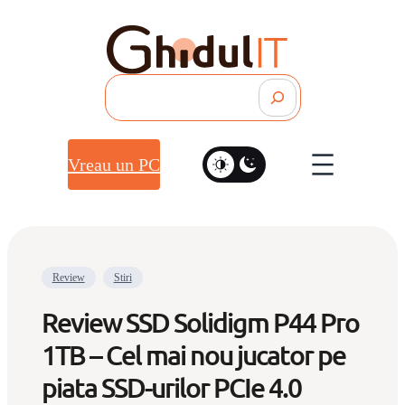
Search
Vreau un PC
Review
Stiri
Review SSD Solidigm P44 Pro
1TB – Cel mai nou jucator pe
piata SSD-urilor PCIe 4.0