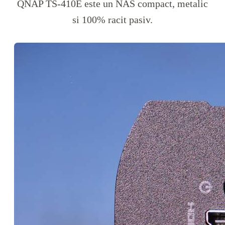
QNAP TS-410E este un NAS compact, metalic
si 100% racit pasiv.