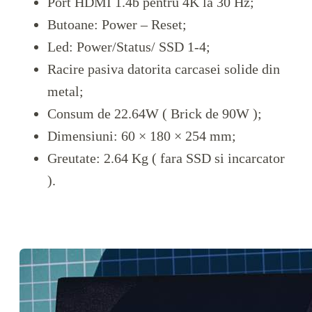
Port HDMI 1.4b pentru 4K la 30 Hz;
Butoane: Power – Reset;
Led: Power/Status/ SSD 1-4;
Racire pasiva datorita carcasei solide din
metal;
Consum de 22.64W ( Brick de 90W );
Dimensiuni:
60 × 180 × 254 mm
;
Greutate: 2.64 Kg ( fara SSD si incarcator
).